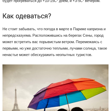
будет прогреваться до +10-15С⁰ днем, и +3-5С⁰ вечером.
Как одеваться?
Не стоит забывать, что погода в марте в Париже капризна и
непредсказуема. Расположившись на берегах Сены, город
может встретить вас порывистым ветром. Перемежаясь с
первыми, но уже достаточно теплыми, лучами солнца, такое
ненастье может обескуражить неопытных туристов.