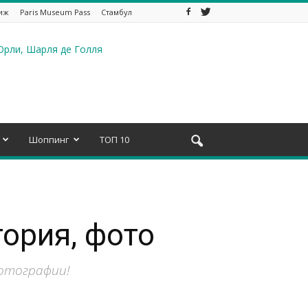
иж
Paris Museum Pass
Стамбул
Шоппинг
ТОП 10
тория, фото
фотографии!