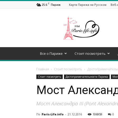
C
25.6
Карта Парижа на Русском
Веб-
Париж
Все
про
Париж!
Все о Париже
Стоит посмотреть
Главная
Стоит посмотреть
Достопримечатель
Стоит посмотреть
Достопримечательности Парижа
Мост
Мост Александр
Мост Александра III (Pont Alexand
По
Paris-Life.info
-
21.12.2016
106959
0