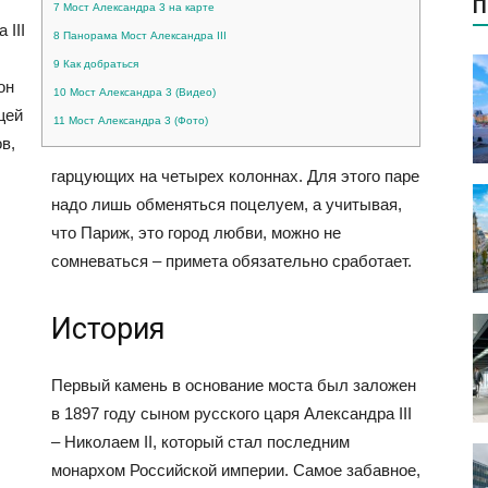
П
7
Мост Александра 3 на карте
 III
8
Панорама Мост Александра III
9
Как добраться
он
10
Мост Александра 3 (Видео)
щей
11
Мост Александра 3 (Фото)
в,
гарцующих на четырех колоннах. Для этого паре
надо лишь обменяться поцелуем, а учитывая,
что Париж, это город любви, можно не
сомневаться – примета обязательно сработает.
История
Первый камень в основание моста был заложен
в 1897 году сыном русского царя Александра III
– Николаем II, который стал последним
монархом Российской империи. Самое забавное,