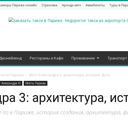
камеры Парижа онлайн
Страховка
Аренда авто
Авиабилеты
Туры в Пар
Диснейленд
Рестораны и Кафе
Проживание
Транспорт
ности Парижа
Мост Александра 3: архитектура, история, фото
 Александра III
Мосты Парижа
а 3: архитектура, ис
re III) в Париже, история создания, архитектура, 