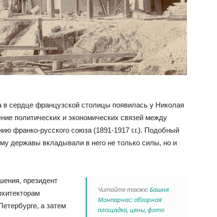
а в сердце французской столицы появилась у Николая
ение политических и экономических связей между
ию франко-русского союза (1891-1917 г.г.). Подобный
му державы вкладывали в него не только силы, но и
шения, президент
Читайте также:
Башня
рхитекторам
Монпарнас: обзорная
Петербурге, а затем
площадка, цены, фото