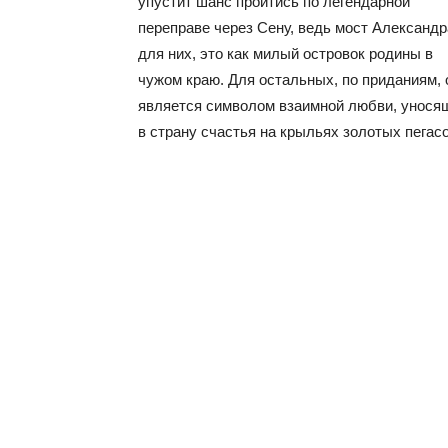
упустит шанс пройтись по легендарной
переправе через Сену, ведь мост Александра
для них, это как милый островок родины в
чужом краю. Для остальных, по приданиям, 
является символом взаимной любви, унося
в страну счастья на крыльях золотых пегасо