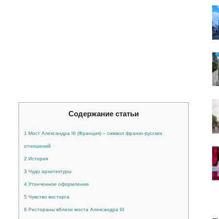
Содержание статьи
1
Мост Александра III (Франция) – символ франко-русских
отношений
2
История
3
Чудо архитектуры
4
Утонченное оформление
5
Чувство восторга
6
Рестораны вблизи моста Александра III