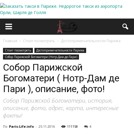
Главная
Стоит посмотреть
Достопримечательности Парижа
Стоит посмотреть
Достопримечательности Парижа
Собор Парижской Богоматери (Нотр-Дам-де-Пари)
Собор Парижской
Богоматери ( Нотр-Дам де
Пари ), описание, фото!
Собор Парижской Богоматери, история,
описание, фото, адрес, карта, интересные
факты!
По
Paris-Life.info
-
25.11.2016
111158
4