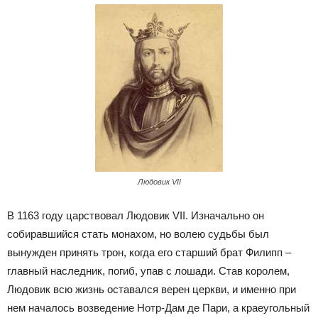
Людовик VII
В 1163 году царствовал Людовик VII. Изначально он
собиравшийся стать монахом, но волею судьбы был
вынужден принять трон, когда его старший брат Филипп –
главный наследник, погиб, упав с лошади. Став королем,
Людовик всю жизнь оставался верен церкви, и именно при
нем началось возведение Нотр-Дам де Пари, а краеугольный