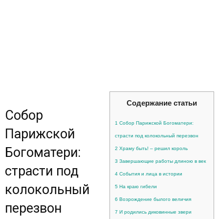
Содержание статьи
Собор
1
Собор Парижской Богоматери:
Парижской
страсти под колокольный перезвон
Богоматери:
2
Храму быть! – решил король
3
Завершающие работы длиною в век
страсти под
4
События и лица в истории
колокольный
5
На краю гибели
6
Возрождение былого величия
перезвон
7
И родились диковинные звери