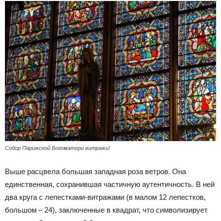
Собор Парижской Богоматери витражи!
Выше расцвела большая западная роза ветров. Она
единственная, сохранившая частичную аутентичность. В ней
два круга с лепестками-витражами (в малом 12 лепестков,
большом – 24), заключенные в квадрат, что символизирует