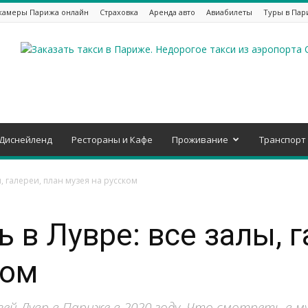
камеры Парижа онлайн
Страховка
Аренда авто
Авиабилеты
Туры в Пар
Диснейленд
Рестораны и Кафе
Проживание
Транспорт
ы, галереи, план музея на русском
 в Лувре: все залы, г
ком
ей Лувр в Париже в 2020 году. Что смотреть в му