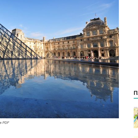
П
 в PDF