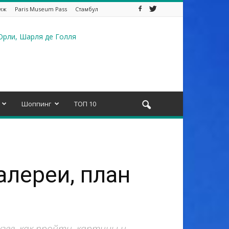
иж
Paris Museum Pass
Стамбул
Шоппинг
ТОП 10
алереи, план
зее, как пройти, картины и