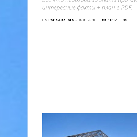
интересные факты + план в PDF.
По
Paris-Life.info
-
10.01.2020
31612
0