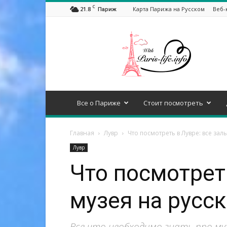
C
21.8
Карта Парижа на Русском
Веб-
Париж
Все
про
Париж!
Все о Париже
Стоит посмотреть
Главная
Лувр
Что посмотреть в Лувре: все зал
Лувр
Что посмотреть
музея на русс
Все что необходимо знать про муз