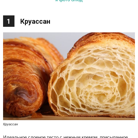
1
Круассан
Круассан
Идеальное слоеное тесто с нежным кремом, присыпанное